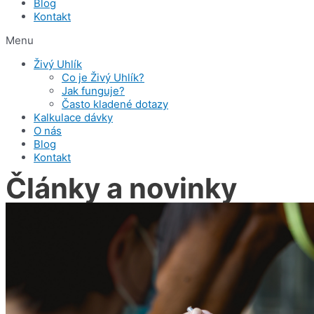
Blog
Kontakt
Menu
Živý Uhlík
Co je Živý Uhlík?
Jak funguje?
Často kladené dotazy
Kalkulace dávky
O nás
Blog
Kontakt
Články a novinky