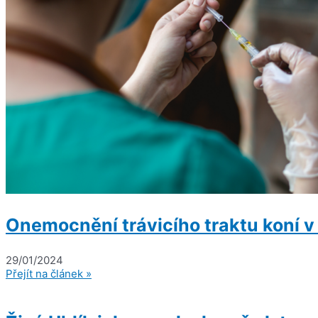
Onemocnění trávicího traktu koní 
29/01/2024
Přejít na článek »