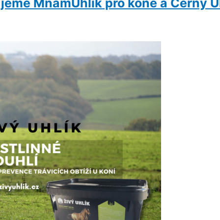
ujeme MňamUhlík pro koně a Černý Uh