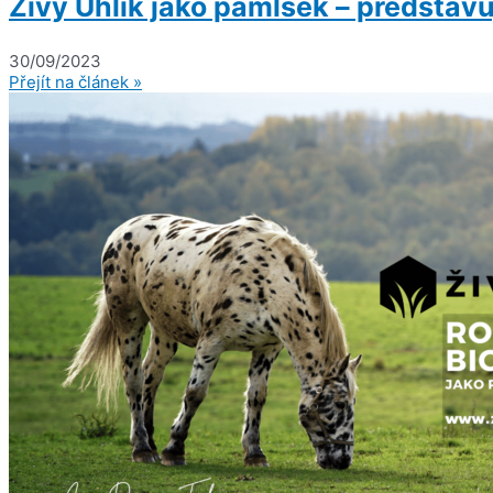
Živý Uhlík jako pamlsek – představ
30/09/2023
Přejít na článek »