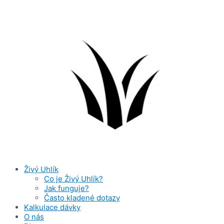
Živý Uhlík
Co je Živý Uhlík?
Jak funguje?
Často kladené dotazy
Kalkulace dávky
O nás