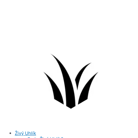
Přeskočit
na
obsah
Živý Uhlík